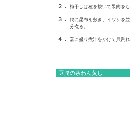
２．
梅干しは種を抜いて果肉をち
３．
鍋に昆布を敷き、イワシを並
分煮る。
４．
器に盛り煮汁をかけて貝割
豆腐の茶わん蒸し