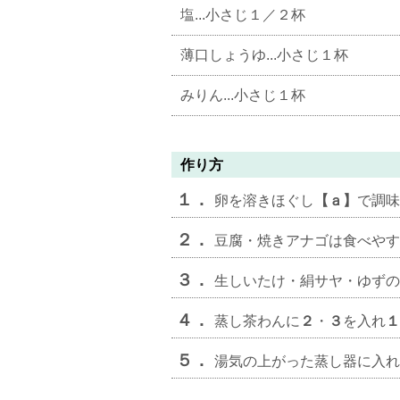
塩...小さじ１／２杯
薄口しょうゆ...小さじ１杯
みりん...小さじ１杯
作り方
１．
卵を溶きほぐし
【ａ】
で調味
２．
豆腐・焼きアナゴは食べやす
３．
生しいたけ・絹サヤ・ゆずの
４．
蒸し茶わんに
２
・
３
を入れ
１
５．
湯気の上がった蒸し器に入れ