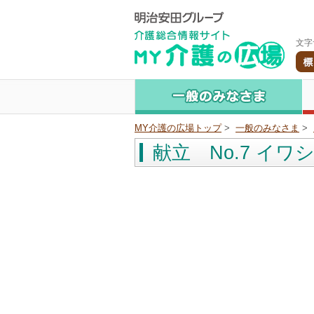
文字
MY介護の広場トップ
>
一般のみなさま
>
献立 No.7 イ