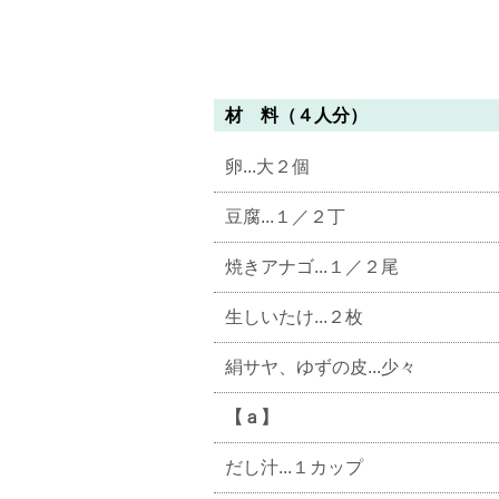
材 料（４人分）
卵...大２個
豆腐...１／２丁
焼きアナゴ...１／２尾
生しいたけ...２枚
絹サヤ、ゆずの皮...少々
【ａ】
だし汁...１カップ