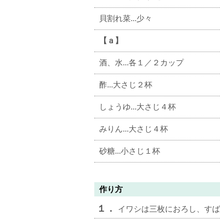
貝割れ菜...少々
【ａ】
酒、水...各１／２カップ
酢...大さじ２杯
しょうゆ...大さじ４杯
みりん...大さじ４杯
砂糖...小さじ１杯
作り方
１．
イワシは三枚におろし、すば