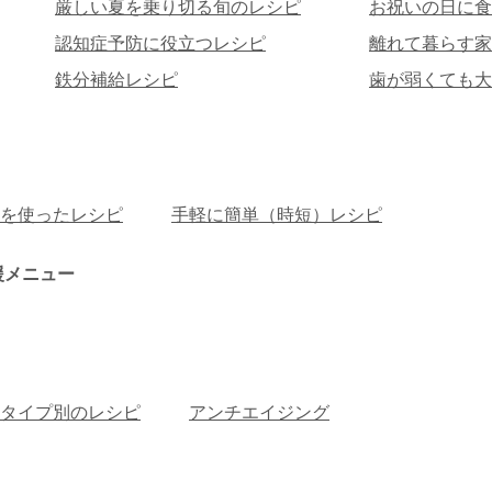
厳しい夏を乗り切る旬のレシピ
お祝いの日に食
認知症予防に役立つレシピ
離れて暮らす家
鉄分補給レシピ
歯が弱くても大
を使ったレシピ
手軽に簡単（時短）レシピ
援メニュー
タイプ別のレシピ
アンチエイジング