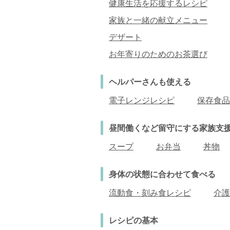
健康生活を応援するレシピ
家族と一緒の献立メニュー
デザート
お年寄りのためのお茶選び
ヘルパーさんも使える
電子レンジレシピ
保存食品
昼間働くなど留守にする
家族支
スープ
お弁当
丼物
身体の状態に合わせて食べる
流動食・刻み食レシピ
介護
レシピの基本