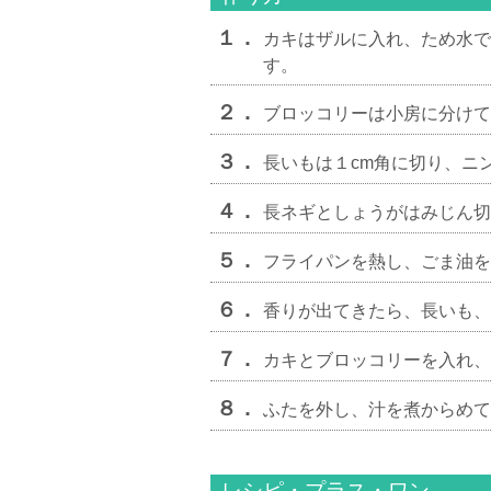
１．
カキはザルに入れ、ため水で
す。
２．
ブロッコリーは小房に分けて
３．
長いもは１cm角に切り、ニ
４．
長ネギとしょうがはみじん切
５．
フライパンを熱し、ごま油を
６．
香りが出てきたら、長いも、
７．
カキとブロッコリーを入れ、
８．
ふたを外し、汁を煮からめて
レシピ・プラス・ワン