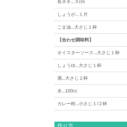
長ネギ...３cm
しょうが...１片
ごま油...大さじ１杯
【合わせ調味料】
オイスターソース...大さじ１杯
しょうゆ...大さじ１杯
酒...大さじ２杯
水...100cc
カレー粉...小さじ１/２杯
作り方