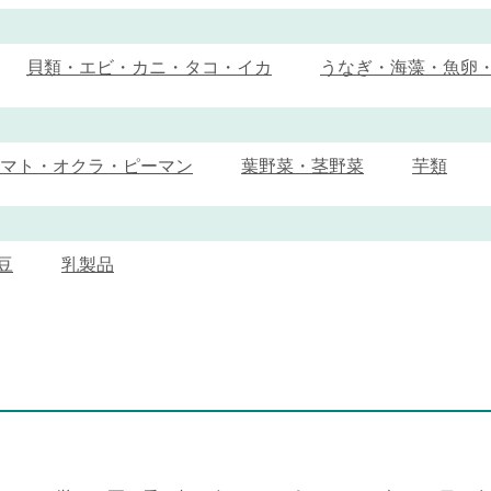
貝類・エビ・カニ・タコ・イカ
うなぎ・海藻・魚卵
マト・オクラ・ピーマン
葉野菜・茎野菜
芋類
豆
乳製品