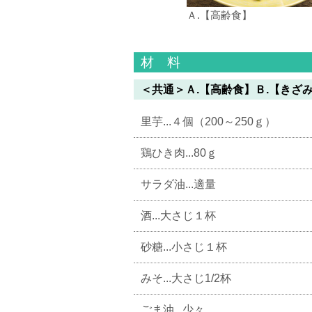
Ａ.【高齢食】
材 料
＜共通＞Ａ.【高齢食】Ｂ.【きざ
里芋...４個（200～250ｇ）
鶏ひき肉...80ｇ
サラダ油...適量
酒...大さじ１杯
砂糖...小さじ１杯
みそ...大さじ1/2杯
ごま油...少々