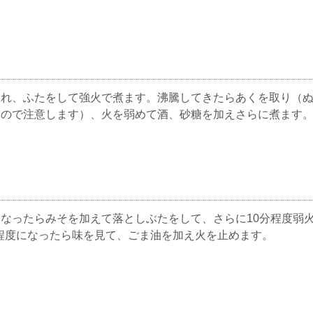
入れ、ふたをして強火で煮ます。沸騰してきたらあくを取り（
いので注意します）、火を弱めて酒、砂糖を加えさらに煮ます
なったらみそを加えて落としぶたをして、さらに10分程度弱
量程度になったら味を見て、ごま油を加え火を止めます。