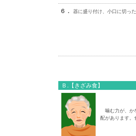
６．
器に盛り付け、小口に切っ
Ｂ.【きざみ食】
噛む力が、かな
配があります。