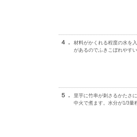
４．
材料がかくれる程度の水を
があるのでふきこぼれやす
５．
里芋に竹串が刺さるかたさに
中火で煮ます。水分が1/3