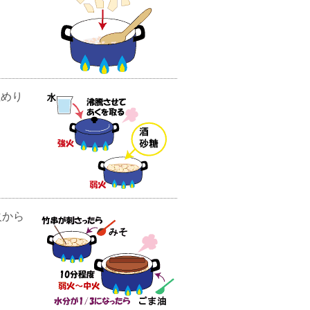
ぬめり
。
火から