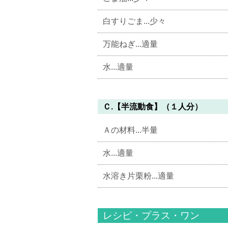
白すりごま...少々
万能ねぎ...適量
水...適量
Ｃ.【半流動食】（１人分）
Ａの材料...半量
水...適量
水溶き片栗粉...適量
レシピ・プラス・ワン