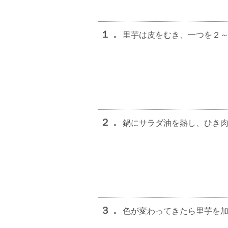
１．
里芋は皮をむき、一つを２
２．
鍋にサラダ油を熱し、ひき
３．
色が変わってきたら里芋を