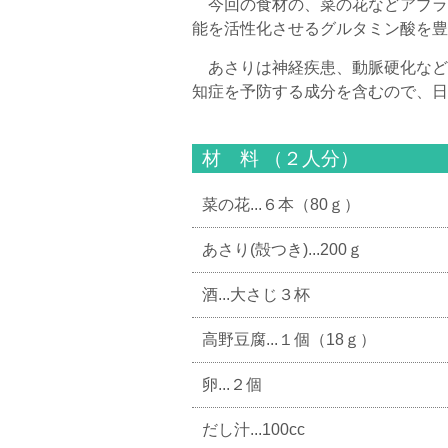
今回の食材の、菜の花などアブラ
能を活性化させるグルタミン酸を豊
あさりは神経疾患、動脈硬化など
知症を予防する成分を含むので、日
材 料 （２人分）
菜の花...６本（80ｇ）
あさり(殻つき)...200ｇ
酒...大さじ３杯
高野豆腐...１個（18ｇ）
卵...２個
だし汁...100cc