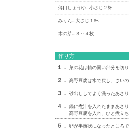
薄口しょうゆ...小さじ２杯
みりん...大さじ１杯
木の芽...３～４枚
作り方
１．
菜の花は軸の固い部分を切り
２．
高野豆腐は水で戻し、さいの
３．
砂出ししてよく洗ったあさり
４．
鍋に煮汁を入れたままあさり
高野豆腐を入れ、ひと煮立ち
５．
卵が半熟状になったところで