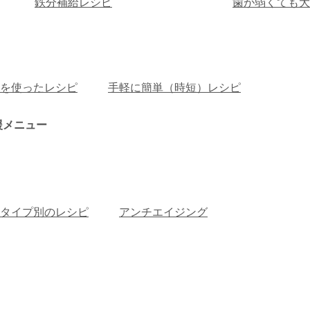
鉄分補給レシピ
歯が弱くても大
を使ったレシピ
手軽に簡単（時短）レシピ
援メニュー
タイプ別のレシピ
アンチエイジング