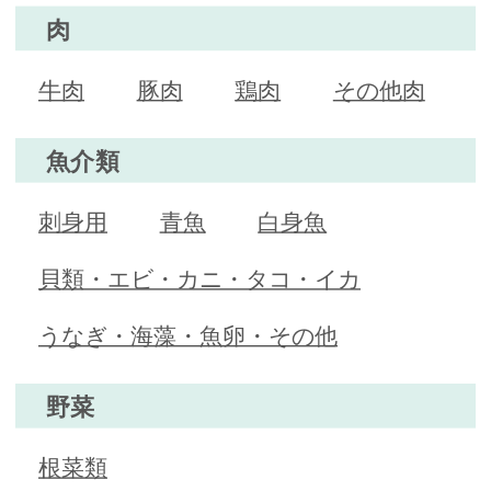
肉
牛肉
豚肉
鶏肉
その他肉
魚介類
刺身用
青魚
白身魚
貝類・エビ・カニ・タコ・イカ
うなぎ・海藻・魚卵・その他
野菜
根菜類