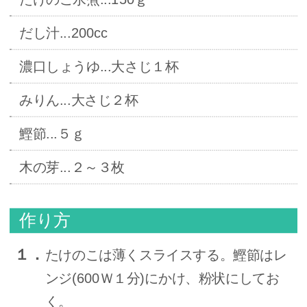
だし汁...200cc
濃口しょうゆ...大さじ１杯
みりん...大さじ２杯
鰹節...５ｇ
木の芽...２～３枚
作り方
１．
たけのこは薄くスライスする。鰹節はレ
ンジ(600Ｗ１分)にかけ、粉状にしてお
く。