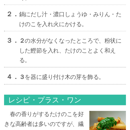
２．
鍋にだし汁・濃口しょうゆ・みりん・た
けのこを入れ火にかける。
３．
２
の水分がなくなったところで、粉状に
した鰹節を入れ、たけのことよく和え
る。
４．
３
を器に盛り付け木の芽を飾る。
レシピ・プラス・ワン
春の香りがするたけのこを好
きな高齢者は多いのですが、繊