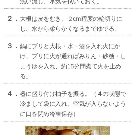
洗い流し、水気を拭いておく。
２．
大根は皮をむき、２cm程度の輪切りに
し、水から柔らかくなるまでゆでる。
３．
鍋にブリと大根・水・酒を入れ火にか
け、ブリに火が通ればみりん・砂糖・し
ょうゆを入れ、約15分間煮て火を止め
る。
４．
器に盛り付け柚子を振る。（
４
の状態で
冷まして袋に入れ、空気が入らないよう
に口を閉め冷凍保存）