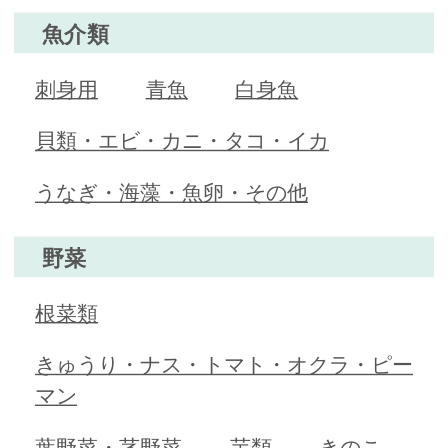
魚介類
刺身用
青魚
白身魚
貝類・エビ・カニ・タコ・イカ
うなぎ・海藻・魚卵・その他
野菜
根菜類
きゅうり・ナス・トマト・オクラ・ピー
マン
葉野菜・茎野菜
芋類
きのこ