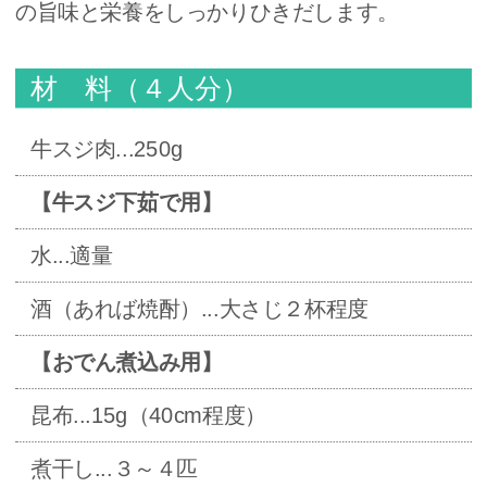
の旨味と栄養をしっかりひきだします。
材 料（４人分）
牛スジ肉...250g
【牛スジ下茹で用】
水...適量
酒（あれば焼酎）...大さじ２杯程度
【おでん煮込み用】
昆布...15g（40cm程度）
煮干し...３～４匹