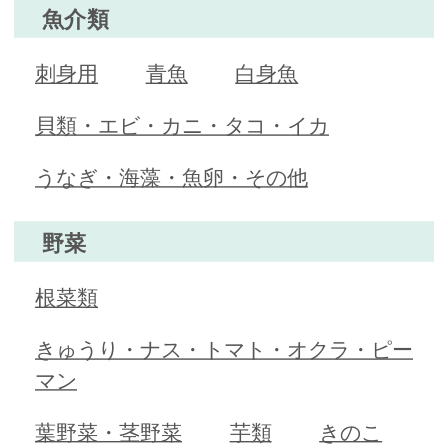
魚介類
刺身用
青魚
白身魚
貝類・エビ・カニ・タコ・イカ
うなぎ・海藻・魚卵・その他
野菜
根菜類
きゅうり・ナス・トマト・オクラ・ピー
マン
葉野菜・茎野菜
芋類
きのこ