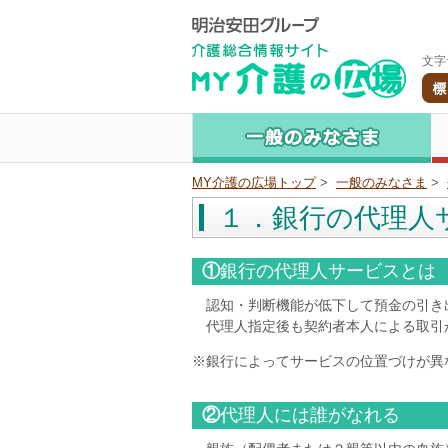
文字
MY介護の広場トップ
>
一般のみなさま
>
１．銀行の代理人
①
銀行の代理人サービスとは
認知・判断機能が低下して預金の引き出
代理人指定後も契約者本人による取引が
※銀行によってサービスの位置づけが異
②
代理人には誰がなれる