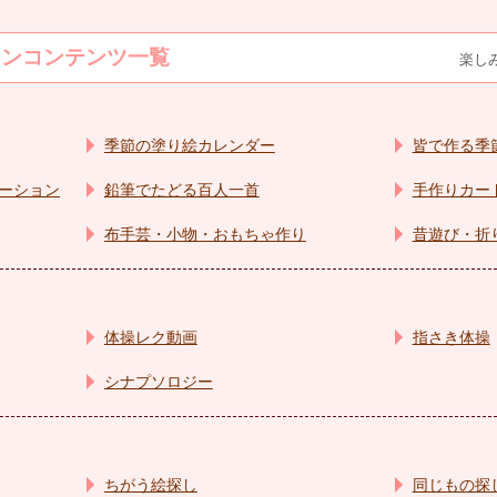
ョン
コンテンツ一覧
楽し
季節の塗り絵カレンダー
皆で作る季
ーション
鉛筆でたどる百人一首
手作りカー
布手芸・小物・おもちゃ作り
昔遊び・折
体操レク動画
指さき体操
シナプソロジー
ちがう絵探し
同じもの探