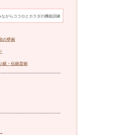
みながらココロとカラダの機能訓練
節の壁画
ド
り紙・伝統芸術
し