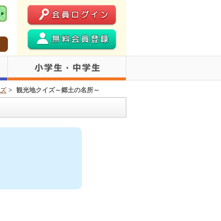
ズ
>
観光地クイズ～郷土の名所～