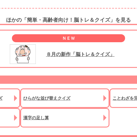
ほかの
「簡単・高齢者向け！脳トレ＆クイズ」
を見る
ＮＥＷ
８月の新作
「脳トレ＆クイズ」
ズ
ひらがな並び替えクイズ
ことわざを
漢字の足し算