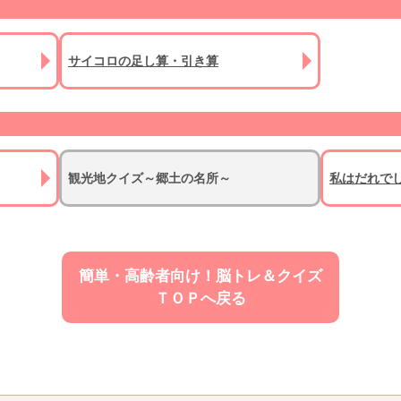
サイコロの足し算・引き算
観光地クイズ～郷土の名所～
私はだれで
簡単・高齢者向け！脳トレ＆クイズ
ＴＯＰへ戻る