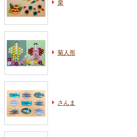
栗
菊人形
さんま