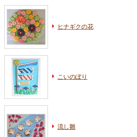
ヒナギクの花
こいのぼり
流し雛