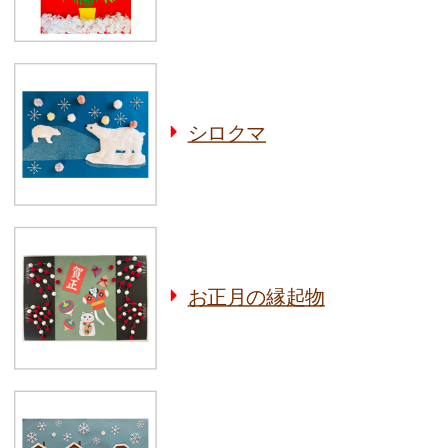
シロクマ
お正月の縁起物