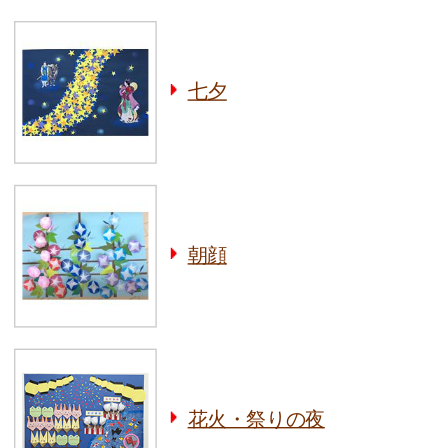
七夕
朝顔
花火・祭りの夜