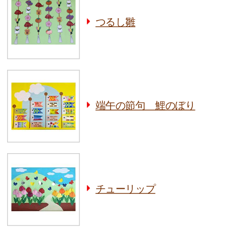
つるし雛
端午の節句 鯉のぼり
チューリップ