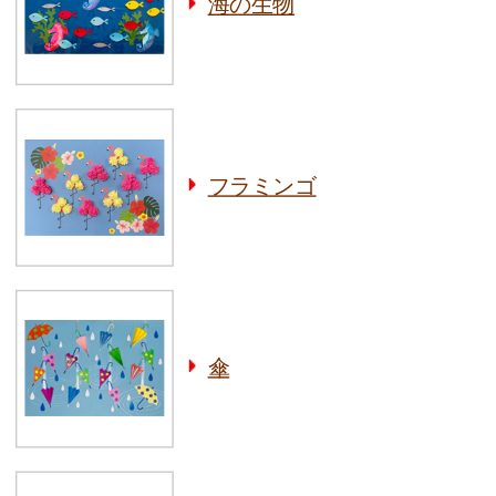
海の生物
フラミンゴ
傘