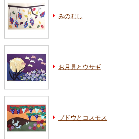
みのむし
お月見とウサギ
ブドウとコスモス