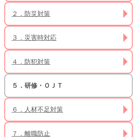
２．防災対策
３．災害時対応
４．防犯対策
５．研修・ＯＪＴ
６．人材不足対策
７．離職防止