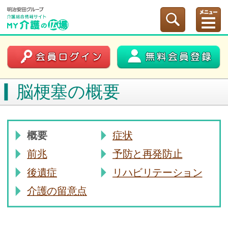
脳梗塞の概要
概要
症状
前兆
予防と再発防止
後遺症
リハビリテーション
介護の留意点