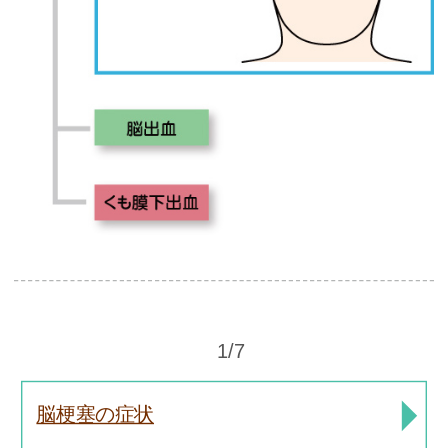
1/7
脳梗塞の症状